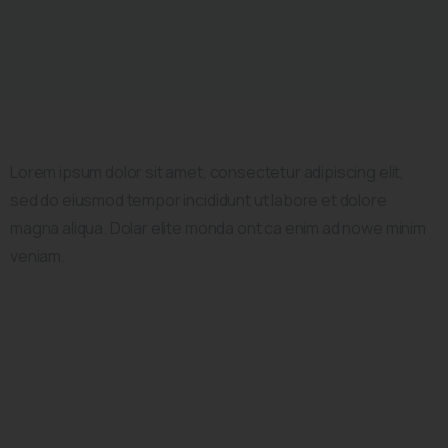
Lorem ipsum dolor sit amet, consectetur adipiscing elit,
sed do eiusmod tempor incididunt ut labore et dolore
magna aliqua. Dolar elite monda ont ca enim ad nowe minim
veniam.