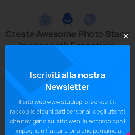
Create
Awesome
Photo
Stack
×
Images
with
Essentials.
We design and develop world-class websites
Iscriviti
alla
nostra
and applications, design better and spend less
Newsletter
time without restricting creative freedom.
Il sito web www.studioprotecnosrl.it
+
100
raccoglie alcuni dati personali degli utenti
Team members
che navigano sul sito web. In accordo con l
+
28
´impegno e l´attenzione che poniamo ai