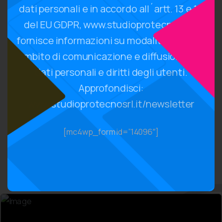
dati personali e in accordo all´artt. 13 e 14
Nationalities
del EU GDPR, www.studioprotecnosrl.it
+
13
fornisce informazioni su modalità, finalità,
ambito di comunicazione e diffusione dei
Spoken languages
dati personali e diritti degli utenti.
Approfondisci:
Made with Love in France
www.studioprotecnosrl.it/newsletter
[mc4wp_form id=”14096″]