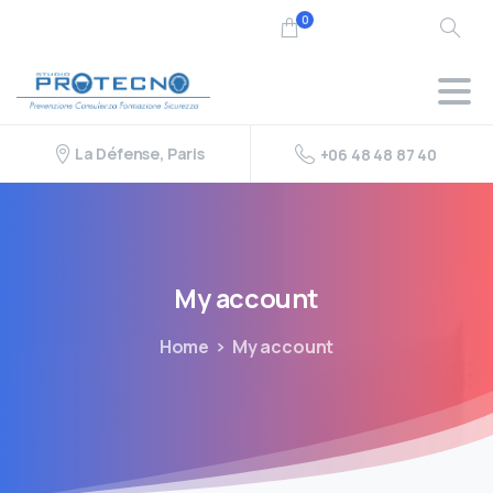
0
La Défense, Paris
+06 48 48 87 40
My
account
Home
My account