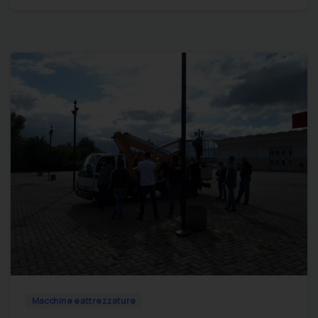
0
0
Macchine e attrezzature