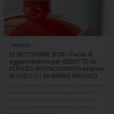
0
0
Antincendio
22 SETTEMBRE 2026 – Corso di
aggiornamento per ADDETTO AL
SERVIZIO ANTINCENDIO in aziende
di LIVELLO 1 (ex BASSO RISCHIO)
Il corso è detinato a coloro che sono già in possesso
di un precedente attestato appena scaduto o in
scadenza. Il corso ha una durata di 2 ore e viene
erogato esclusivamente in presenza presso la
nostra sede di Ponsacco,...