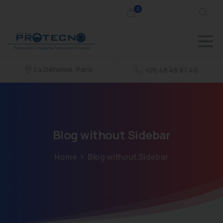
0
La Défense, Paris
+06 48 48 87 40
Blog
without
Sidebar
Home
Blog without Sidebar