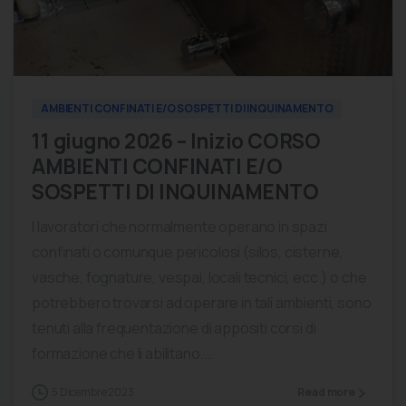
0
[mc4wp_form id=”14096″]
AMBIENTI CONFINATI E/O SOSPETTI DI INQUINAMENTO
11 giugno 2026 – Inizio CORSO
AMBIENTI CONFINATI E/O
SOSPETTI DI INQUINAMENTO
I lavoratori che normalmente operano in spazi
confinati o comunque pericolosi (silos, cisterne,
vasche, fognature, vespai, locali tecnici, ecc.) o che
potrebbero trovarsi ad operare in tali ambienti, sono
tenuti alla frequentazione di appositi corsi di
formazione che li abilitano....
5 Dicembre 2023
Read more