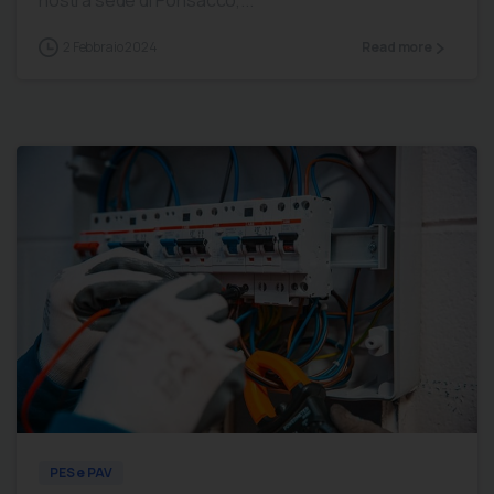
2 Febbraio 2024
Read more
0
0
PES e PAV