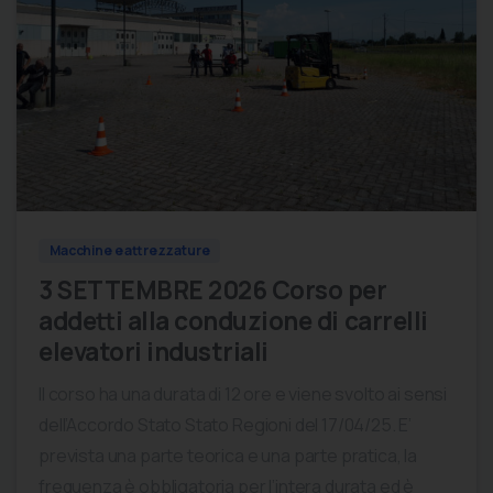
0
0
Macchine e attrezzature
3 SETTEMBRE 2026 Corso per
addetti alla conduzione di carrelli
elevatori industriali
Il corso ha una durata di 12 ore e viene svolto ai sensi
dell’Accordo Stato Stato Regioni del 17/04/25. E’
prevista una parte teorica e una parte pratica, la
frequenza è obbligatoria per l’intera durata ed è