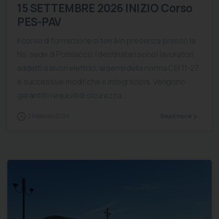
15 SETTEMBRE 2026 INIZIO Corso
PES-PAV
Il corso di formazione si terrà in presenza presso la
Ns. sede di Ponsacco. I destinatari sono i lavoratori
addetti a lavori elettrici, ai sensi della norma CEI 11-27
e successive modifiche e integrazioni. Vengono
garantiti i requisiti di sicurezza...
2 Febbraio 2024
Read more