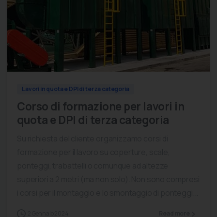
0
0
Lavori in quota e DPI di terza categoria
Corso di formazione per lavori in
quota e DPI di terza categoria
Su richiesta del cliente organizzamo corsi di
formazione per il lavoro su coperture, scale,
ponteggi, trabattelli o comunque ad altezze
superiori a 2 metri (ma non solo). Non sono compresi
i corsi per il montaggio e lo smontaggio di ponteggi...
2 Gennaio 2024
Read more