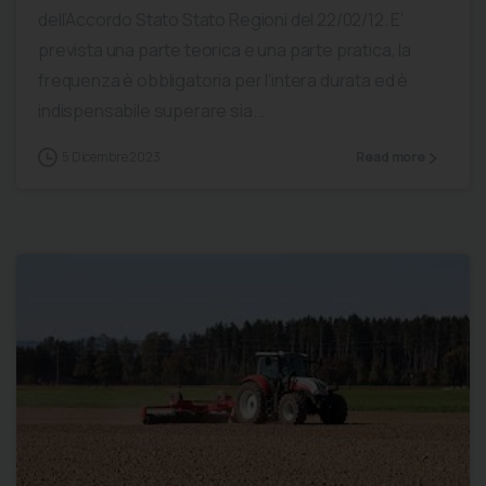
dell’Accordo Stato Stato Regioni del 22/02/12. E’
prevista una parte teorica e una parte pratica, la
frequenza è obbligatoria per l’intera durata ed è
indispensabile superare sia...
5 Dicembre 2023
Read more
0
0