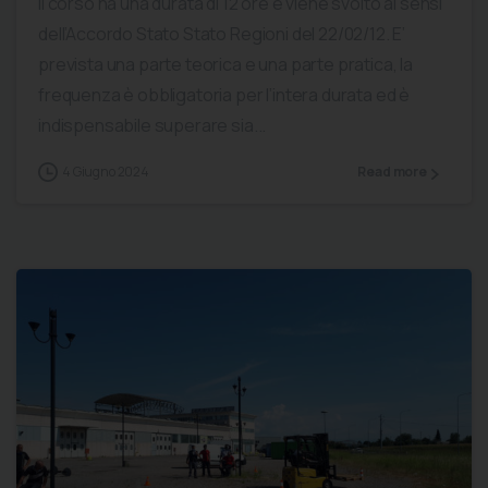
Il corso ha una durata di 12 ore e viene svolto ai sensi
dell’Accordo Stato Stato Regioni del 22/02/12. E’
prevista una parte teorica e una parte pratica, la
frequenza è obbligatoria per l’intera durata ed è
indispensabile superare sia...
4 Giugno 2024
Read more