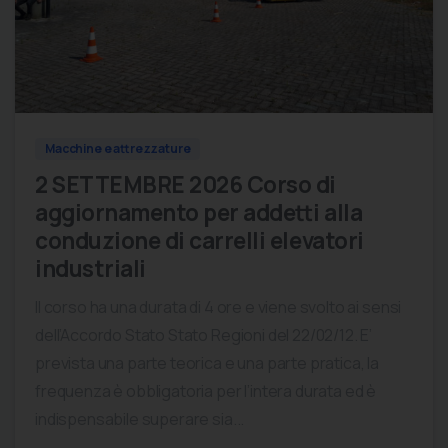
0
0
Macchine e attrezzature
2 SETTEMBRE 2026 Corso di
aggiornamento per addetti alla
conduzione di carrelli elevatori
industriali
Il corso ha una durata di 4 ore e viene svolto ai sensi
dell’Accordo Stato Stato Regioni del 22/02/12. E’
prevista una parte teorica e una parte pratica, la
frequenza è obbligatoria per l’intera durata ed è
indispensabile superare sia...