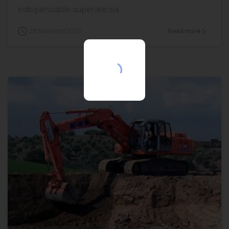
indispensabile superare sia...
28 Novembre 2022
Read more
[mc4wp_form id=”14096″]
0
0