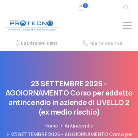
0
La Défense, Paris
+06 48 48 87 40
23
SETTEMBRE
2026
–
AGGIORNAMENTO
Corso
per
addetto
antincendio
in
aziende
di
LIVELLO
2
(ex
medio
rischio)
Home
Antincendio
23 SETTEMBRE 2026 – AGGIORNAMENTO Corso per