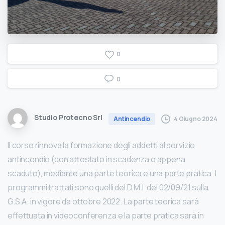
0
0
Studio Protecno Srl
4 Giugno 2024
Antincendio
Il corso rinnova la formazione degli addetti al servizio
antincendio (con attestato in scadenza o appena
scaduto), mediante una parte teorica e una parte pratica. I
programmi trattati sono quelli del D.M.I. del 02/09/21 sulla
G.S.A. in vigore da ottobre 2022. La parte teorica sarà
effettuata in videoconferenza e la parte pratica sarà in