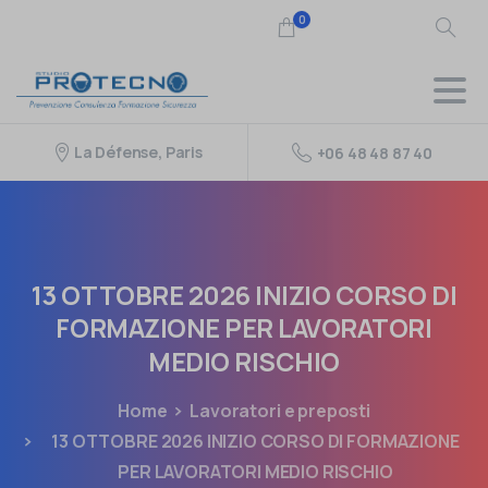
0
La Défense, Paris
+06 48 48 87 40
13
OTTOBRE
2026
INIZIO
CORSO
DI
FORMAZIONE
PER
LAVORATORI
MEDIO
RISCHIO
Home
Lavoratori e preposti
13 OTTOBRE 2026 INIZIO CORSO DI FORMAZIONE
PER LAVORATORI MEDIO RISCHIO