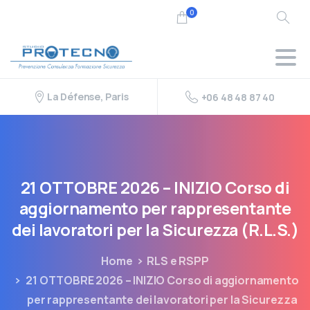
0
La Défense, Paris
+06 48 48 87 40
21
OTTOBRE
2026
–
INIZIO
Corso
di
aggiornamento
per
rappresentante
dei
lavoratori
per
la
Sicurezza
(R.L.S.)
Home
RLS e RSPP
21 OTTOBRE 2026 – INIZIO Corso di aggiornamento
per rappresentante dei lavoratori per la Sicurezza