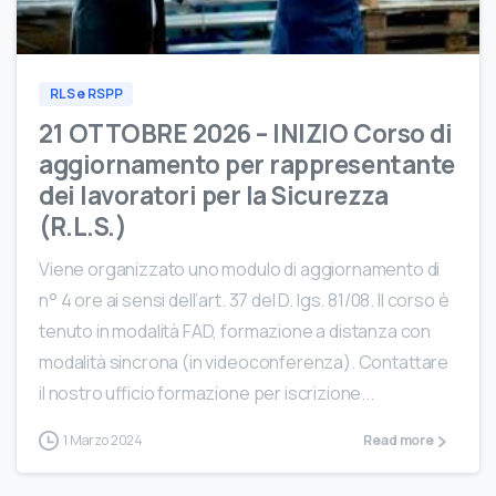
0
RLS e RSPP
21 OTTOBRE 2026 – INIZIO Corso di
aggiornamento per rappresentante
dei lavoratori per la Sicurezza
(R.L.S.)
Viene organizzato uno modulo di aggiornamento di
n° 4 ore ai sensi dell’art. 37 del D. lgs. 81/08. Il corso è
tenuto in modalità FAD, formazione a distanza con
modalità sincrona (in videoconferenza). Contattare
il nostro ufficio formazione per iscrizione...
1 Marzo 2024
Read more