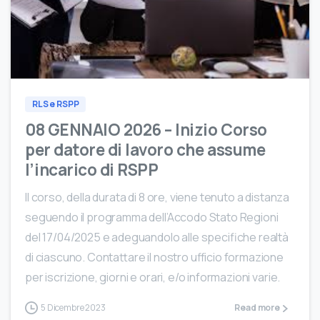
0
RLS e RSPP
08 GENNAIO 2026 – Inizio Corso
per datore di lavoro che assume
l’incarico di RSPP
Il corso, della durata di 8 ore, viene tenuto a distanza
seguendo il programma dell’Accodo Stato Regioni
del 17/04/2025 e adeguandolo alle specifiche realtà
di ciascuno. Contattare il nostro ufficio formazione
per iscrizione, giorni e orari, e/o informazioni varie.
5 Dicembre 2023
Read more