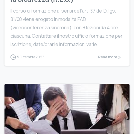
Il corso di formazione ai sensi dell’art. 37 del D. lgs.
81/08 viene erogato in modalità FAD
(videoconferenza sincrona), con 8 lezioni da 4 ore
ciascuna. Contattare il nostro ufficio formazione per
iscrizione, date/orari e informazioni varie.
5 Dicembre 2023
Read more