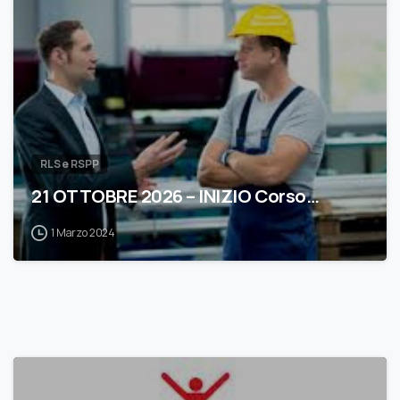
0
RLS e RSPP
21 OTTOBRE 2026 – INIZIO Corso…
1 Marzo 2024
0