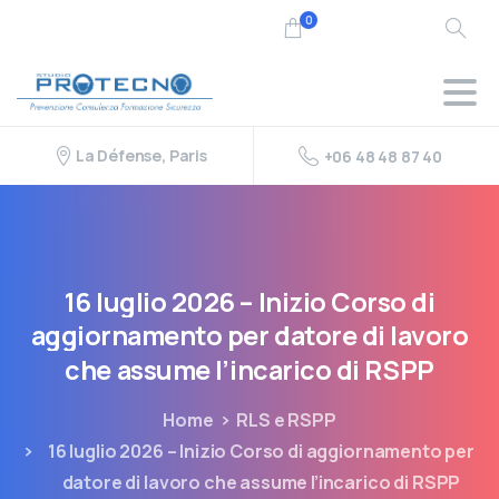
0
La Défense, Paris
+06 48 48 87 40
16
luglio
2026
–
Inizio
Corso
di
aggiornamento
per
datore
di
lavoro
che
assume
l’incarico
di
RSPP
Home
RLS e RSPP
16 luglio 2026 – Inizio Corso di aggiornamento per
datore di lavoro che assume l’incarico di RSPP