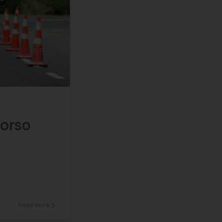
0
0
orso
Read more