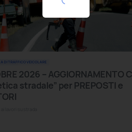
ZA DI TRAFFICO VEICOLARE
BRE 2026 – AGGIORNAMENTO C
tica stradale” per PREPOSTI e
TORI
[mc4wp_form id=”14096″]
ai lavori su strada