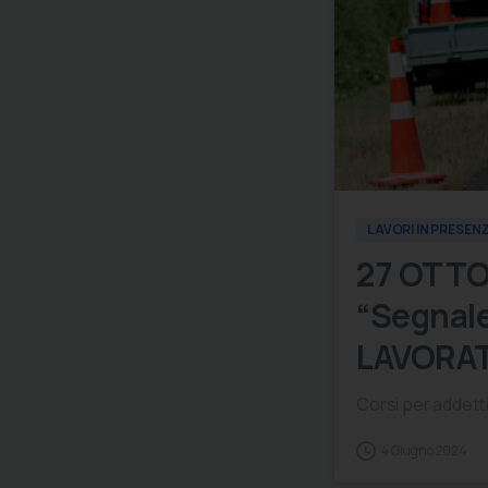
LAVORI IN PRESEN
27 OTTO
“Segnale
LAVORA
Corsi per addetti 
4 Giugno 2024