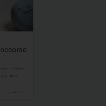
0
0
soccorso
addetti al primo
rte pratica
Read more