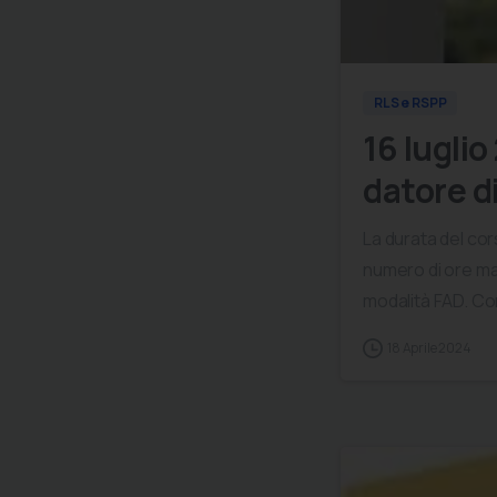
RLS e RSPP
16 lugli
datore d
La durata del cor
numero di ore man
modalità FAD. Cont
18 Aprile 2024