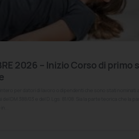
E 2026 – Inizio Corso di primo 
e
o intero per datori di lavoro o dipendenti che sono stati nominati 
 del DM 388/03 e del D. Lgs. 81/08. Sia la parte teorica che la pa
n...