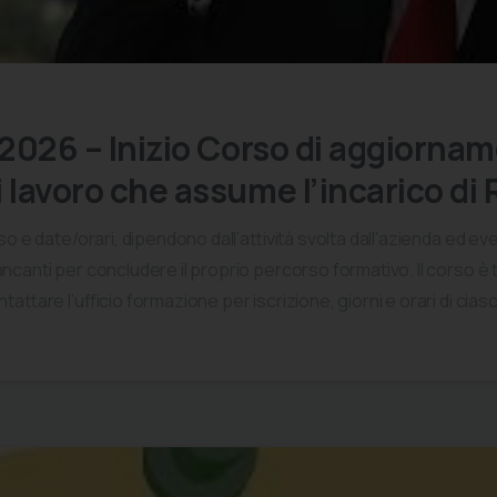
o 2026 – Inizio Corso di aggiorna
i lavoro che assume l’incarico di
so e date/orari, dipendono dall’attività svolta dall’azienda ed e
canti per concludere il proprio percorso formativo. Il corso è 
attare l’ufficio formazione per iscrizione, giorni e orari di ciasc