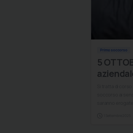
Primo soccorso
5 OTTOBR
aziendal
Si tratta di cors
soccorso ai sensi
saranno erogate i
1 Settembre 2025