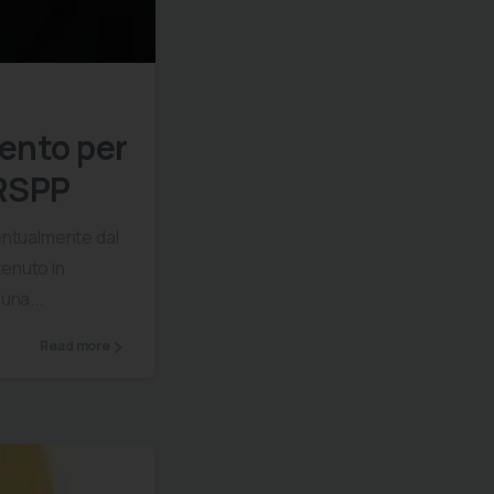
0
mento per
 RSPP
ventualmente dal
tenuto in
una...
Read more