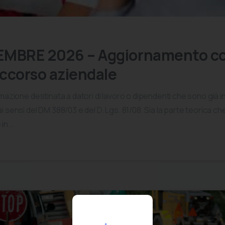
EMBRE 2026 – Aggiornamento co
ccorso aziendale
ormazione destinata a datori di lavoro o dipendenti che sono già 
i sensi del DM 388/03 e del D. Lgs. 81/08. Sia la parte teorica ch
n...