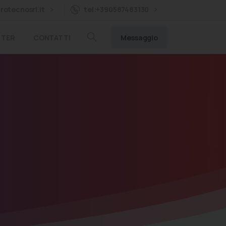
rotecnosrl.it
tel:+390587483130
Messaggio
TTER
CONTATTI