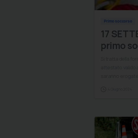
Primo soccorso
17 SETT
primo so
Si tratta della f
attestato valido a
saranno erogate i
4 Giugno 2024